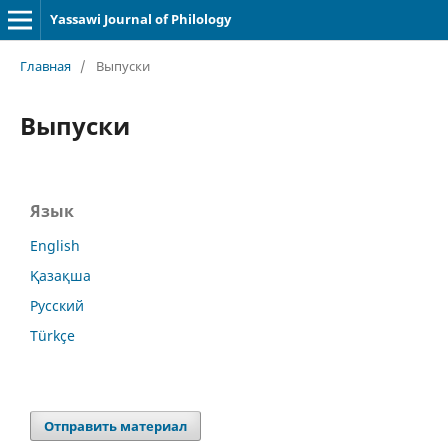
Yassawi Journal of Philology
Главная
/
Выпуски
Выпуски
Язык
English
Қазақша
Русский
Türkçe
Отправить материал