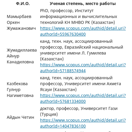
Ф.И.О.
Ученая степень, место работы
PhD, профессор, Институт
Мамырбаев
информационных и вычислительных
Оркен
технологий КН МНВО РК (Казахстан)
Жумажанович
https://www.scopus.com/authid/detail.uri?
authorId=55967630400
канд. техн. наук, ассоциированный
профессор, Евразийский национальный
Жумадиллаева
университет имени Л. Гумилева
Айнур
(Казахстан)
Канадиловна
https://www.scopus.com/authid/detail.uri?
authorId=57188574944
канд. техн. наук, ассоциированный
Казбекова
профессор, Университет имени Ахмета
Гулнур
Ясауи (Казахстан)
Нагиметовна
https://www.scopus.com/authid/detail.uri?
authorId=57681334000
доктор, профессор, Университет Гази
(Турция)
Айдын Четин
https://www.scopus.com/authid/detail.uri?
authorId=14047836100