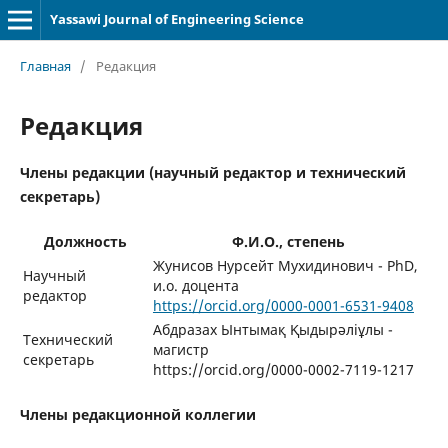
Yassawi Journal of Engineering Science
Главная
/
Редакция
Редакция
Члены редакции (научный редактор и технический
секретарь)
Должность
Ф.И.О., степень
Жунисов Нурсейт Мухидинович - PhD,
Научный
и.о. доцента
редактор
https://orcid.org/0000-0001-6531-9408
Абдразах Ынтымақ Қыдырәліұлы -
Технический
магистр
секретарь
https://orcid.org/0000-0002-7119-1217
Члены редакционной коллегии