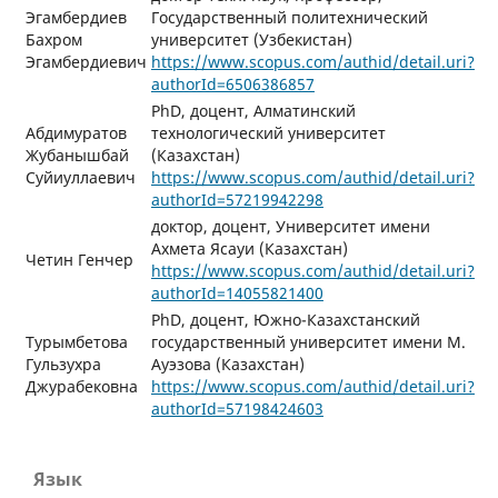
Эгамбердиев
Государственный политехнический
Бахром
университет (Узбекистан)
Эгамбердиевич
https://www.scopus.com/authid/detail.uri?
authorId=6506386857
PhD, доцент, Алматинский
Абдимуратов
технологический университет
Жубанышбай
(Казахстан)
Суйиуллаевич
https://www.scopus.com/authid/detail.uri?
authorId=57219942298
доктор, доцент, Университет имени
Ахмета Ясауи (Казахстан)
Четин Генчер
https://www.scopus.com/authid/detail.uri?
authorId=14055821400
PhD, доцент, Южно-Казахстанский
Турымбетова
государственный университет имени М.
Гульзухра
Ауэзова (Казахстан)
Джурабековна
https://www.scopus.com/authid/detail.uri?
authorId=57198424603
Язык