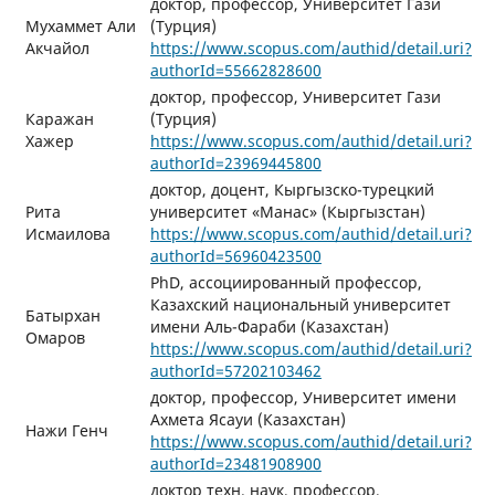
доктор, профессор, Университет Гази
Мухаммет Али
(Турция)
Акчайол
https://www.scopus.com/authid/detail.uri?
authorId=55662828600
доктор, профессор, Университет Гази
Каражан
(Турция)
Хажер
https://www.scopus.com/authid/detail.uri?
authorId=23969445800
доктор, доцент, Кыргызско-турецкий
Рита
университет «Манас» (Кыргызстан)
Исмаилова
https://www.scopus.com/authid/detail.uri?
authorId=56960423500
PhD, ассоциированный профессор,
Казахский национальный университет
Батырхан
имени Аль-Фараби (Казахстан)
Омаров
https://www.scopus.com/authid/detail.uri?
authorId=57202103462
доктор, профессор, Университет имени
Ахмета Ясауи (Казахстан)
Нажи Генч
https://www.scopus.com/authid/detail.uri?
authorId=23481908900
доктор техн. наук, профессор,