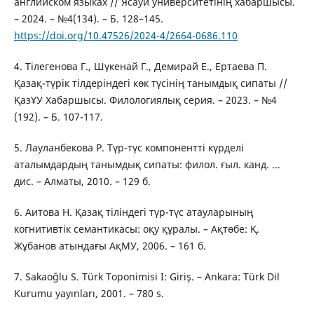
английском языках // Ясауи университетінің хабаршысы.
– 2024. – №4(134). – Б. 128–145.
https://doi.org/10.47526/2024-4/2664-0686.110
4. Тілегенова Г., Шүкенай Г., Демирай Е., Ертаева П.
Қазақ-түрік тілдеріндегі көк түсінің танымдық сипаты //
ҚазҰУ Хабаршысы. Филологиялық серия. – 2023. – №4
(192). – Б. 107-117.
5. Лауланбекова Р. Түр-түс компонентті күрделі
аталымдардың танымдық сипаты: филол. ғыл. канд. ...
дис. – Алматы, 2010. – 129 б.
6. Аитова Н. Қазақ тіліндегі түр-түс атауларының
когнитивтік семантикасы: оқу құралы. – Ақтөбе: Қ.
Жұбанов атындағы АқМУ, 2006. – 161 б.
7. Sakaoğlu S. Türk Toponimisi I: Giriş. – Ankara: Türk Dil
Kurumu yayınları, 2001. – 780 s.