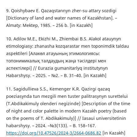
9. Qoishybaev E. Qazaqstannyn zher-su attary sozdіgі
[Dictionary of land and water names of Kazakhstan]. –
Almaty: Mektep, 1985. – 256 b. [in Kazakh]
10. Adіlov M.E., Ekizhi M., Zhiembai B.S. Alakol atauynyn
etimologiasy: zhanasha kozqarastar men toponimdіk taldau
aspektіlerі [Алакөл атауының этимологиясы:
топонимикалық талдаудың жаңа тәсілдері мен
аспектілері] // Eurazia gumanitarlyq institutynyn
Habarshysy. – 2025. – №2. – B. 31–40. [in Kazakh]
11. Sagidullieva S.S., Kemenger K.R. Qazіrgі qazaq
poeziasynda tun mezgіlі men tuster palitrasynyn suretteluі
(T.Abdіkakіmuly olenderі negіzіnde) [Description of the time
of night and color palette in modern Kazakh poetry (based
on the poems of T. Abdikakimuly)] // Iasaui universitetіnіn
habarshysy. – 2024. –№3(133). – B. 158–167.
https://doi.org/10.47526/2024-3/2664-0686.82
[in Kazakh]