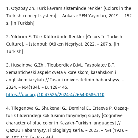
1. Otyzbay Zh. Türk kavram sisteminde renkler [Colors in the
Turkish concept system]. – Ankara: SFN Yayınları, 2019. – 152
s. [in Turkish]
2. Yıldırım E. Türk Kültüründe Renkler [Colors In Turkish
Culture]. – İstanbul: Ötüken Neşriyat, 2022. – 207 s. [in
Turkish]
3. Husainova G.Zh., Tleuberdiev B.M., Taspolatov B.T.
Semanticheski aspekt cveta v koreiskom, kazahskom i
angliskom iazykah // Iasaui universitetіnіn habarshysy. –
2024. – №4(134). – B. 128–145.
https://doi.org/10.47526/2024-4/2664-0686.110
4. Tіlegenova G., Shukenai G., Demirai E., Ertaeva P. Qazaq-
turіk tіlderіndegі kok tusіnіn tanymdyq sipaty [Cognitive
character of blue color in Kazakh-Turkish languages] //
QazUU Habarshysy. Filologialyq seria. – 2023. – №4 (192). –
B. 107-117. [in Kazakh]