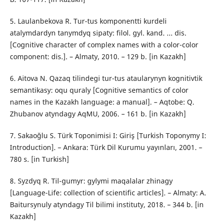
5. Laulanbekova R. Tur-tus komponenttі kurdelі
atalymdardyn tanymdyq sipaty: filol. gyl. kand. ... dis.
[Cognitive character of complex names with a color-color
component: dis.]. – Almaty, 2010. – 129 b. [in Kazakh]
6. Aitova N. Qazaq tіlіndegі tur-tus ataularynyn kognitivtіk
semantikasy: oqu quraly [Cognitive semantics of color
names in the Kazakh language: a manual]. – Aqtobe: Q.
Zhubanov atyndagy AqMU, 2006. – 161 b. [in Kazakh]
7. Sakaoğlu S. Türk Toponimisi I: Giriş [Turkish Toponymy I:
Introduction]. – Ankara: Türk Dil Kurumu yayınları, 2001. –
780 s. [in Turkish]
8. Syzdyq R. Tіl-gumyr: gylymi maqalalar zhinagy
[Language-Life: collection of scientific articles]. – Almaty: A.
Baitursynuly atyndagy Tіl bіlіmі instituty, 2018. – 344 b. [in
Kazakh]