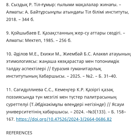
8. Сыздық Р. Тіл-ғұмыр: ғылыми мақалалар жинағы. –
Алматы: А. Байтұрсынұлы атындағы Тіл білімі институты,
2018. – 344 б.
9. Қойшыбаев Е. Қазақстанның жер-су аттары сөздігі. –
Алматы: Мектеп, 1985. – 256 б.
10. Әділов М.Е., Екижи М., Жиембай Б.С. Алакөл атауының
этимологиясы: жаңаша көзқарастар мен топонимдік
талдау аспектілері // Еуразия гуманитарлық
институтының Хабаршысы. – 2025. – №2. – Б. 31–40.
11. Сагидуллиева С.С., Кемеңгер К.Р. Қазіргі қазақ
поэзиясында түн мезгілі мен түстер палитрасының
суреттелуі (Т.Әбдікәкімұлы өлеңдері негізінде) // Ясауи
университетінің хабаршысы. – 2024. –№3(133). – Б. 158–
167.
https://doi.org/10.47526/2024-3/2664-0686.82
REFERENCES