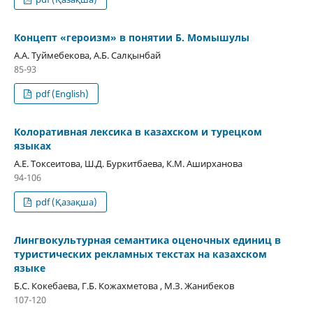
Концепт «героизм» в понятии Б. Момышулы
А.А. Туймебекова, А.Б. Салқынбай
85-93
pdf (English)
Колоративная лексика в казахском и турецком
языках
А.Е. Токсеитова, Ш.Д. Буркитбаева, К.М. Аширханова
94-106
pdf (Қазақша)
Лингвокультурная семантика оценочных единиц в
туристических рекламных текстах на казахском
языке
Б.С. Кокебаева, Г.Б. Кожахметова , М.З. Жанибеков
107-120