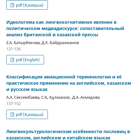
pdf (Қазақша)
Идеологема как лингвокогнитивное явление в
политическом медиадискурсе: сопоставительный
анализ британской и казахской прессы
Z.A. Батырбекова, Д.Х. Байдрахманов
121-136
pdf (English)
Классификация авиационной терминологии и её
практическое применение на английском, казахском
и русском языках
А.А. Сексембаева, С.Қ. Құлманов , Д.А. Ахмедова
137-152
pdf (Қазақша)
Лингвокультурологические особенности пословиц в
казахском, английском и китайском языках