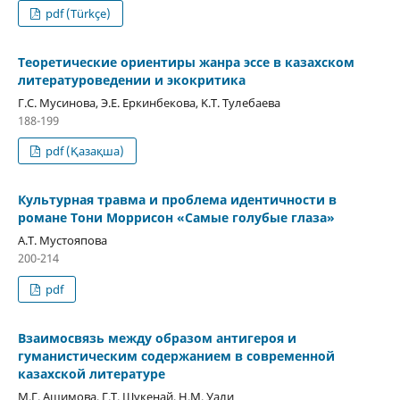
pdf (Türkçe)
Теоретические ориентиры жанра эссе в казахском
литературоведении и экокритика
Г.С. Мусинова, Э.Е. Еркинбекова, K.Т. Тулебаева
188-199
pdf (Қазақша)
Культурная травма и проблема идентичности в
романе Тони Моррисон «Самые голубые глаза»
А.Т. Мустояпова
200-214
pdf
Взаимосвязь между образом антигероя и
гуманистическим содержанием в современной
казахской литературе
М.Г. Ашимова, Г.Т. Шукенай, Н.М. Уaли