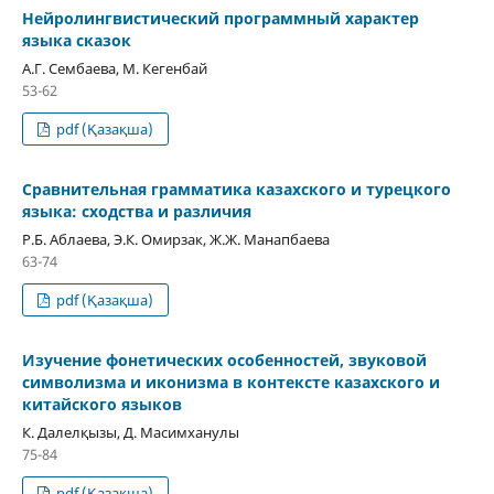
Нейролингвистический программный характер
языка сказок
А.Г. Сембаева, М. Кегенбай
53-62
pdf (Қазақша)
Сравнительная грамматика казахского и турецкого
языка: сходства и различия
Р.Б. Аблаева, Э.К. Омирзак, Ж.Ж. Манапбаева
63-74
pdf (Қазақша)
Изучение фонетических особенностей, звуковой
символизма и иконизма в контексте казахского и
китайского языков
К. Далелқызы, Д. Масимханулы
75-84
pdf (Қазақша)