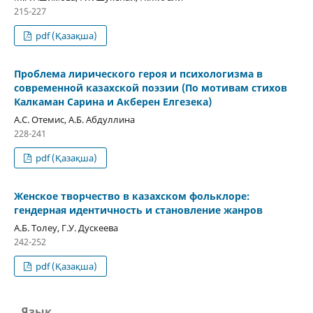
215-227
pdf (Қазақша)
Проблема лирического героя и психологизма в
современной казахской поэзии (По мотивам стихов
Калкаман Сарина и Акберен Елгезека)
А.С. Отемис, А.Б. Абдуллина
228-241
pdf (Қазақша)
Женское творчество в казахском фольклоре:
гендерная идентичность и становление жанров
А.Б. Толеу, Г.У. Дускеева
242-252
pdf (Қазақша)
Язык