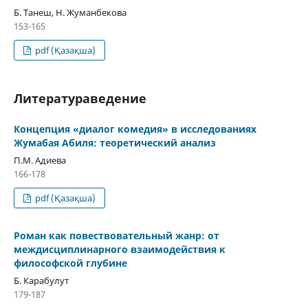
Б. Танеш, Н. Жуманбекова
153-165
pdf (Қазақша)
Литератураведение
Концепция «диалог комедия» в исследованиях
Жумабая Абиля: теоретический анализ
П.М. Адиева
166-178
pdf (Қазақша)
Роман как повествовательный жанр: от
междисциплинарного взаимодействия к
философской глубине
Б. Карабулут
179-187