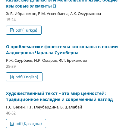
языковые элементы II
Ж.Б. Ибрагимов, Р.М. Ускенбаева, А.К. Омурзакова
15-24
pdf (Türkçe)
О проблематике фонестем и консонанса в поэзии
Алджернона Чарльза Суинберна
Р.Ж. Саурбаев, Н.Р. Омаров, Ф.Т. Ереханова
25-39
pdf (English)
Художественный текст – это мир ценностей:
традиционное наследие и современный взгляд
Г.С. Бөкен, Г.Т. Тлеубердина, Б. Шалабай
40-52
pdf (Қазақша)