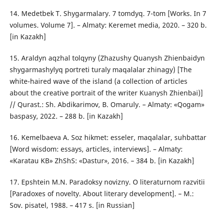
14. Medetbek T. Shygarmalary. 7 tomdyq. 7-tom [Works. In 7
volumes. Volume 7]. – Almaty: Keremet media, 2020. – 320 b.
[in Kazakh]
15. Araldyn aqzhal tolqyny (Zhazushy Quanysh Zhienbaidyn
shygarmashylyq portretі turaly maqalalar zhinagy) [The
white-haired wave of the island (a collection of articles
about the creative portrait of the writer Kuanysh Zhienbai)]
// Qurast.: Sh. Abdіkarіmov, B. Omaruly. – Almaty: «Qogam»
baspasy, 2022. – 288 b. [in Kazakh]
16. Kemelbaeva A. Soz hikmet: esseler, maqalalar, suhbattar
[Word wisdom: essays, articles, interviews]. – Almaty:
«Karatau KB» ZhShS: «Dastur», 2016. – 384 b. [in Kazakh]
17. Epshtein M.N. Paradoksy novizny. O literaturnom razvitii
[Paradoxes of novelty. About literary development]. – M.:
Sov. pisatel, 1988. – 417 s. [in Russian]