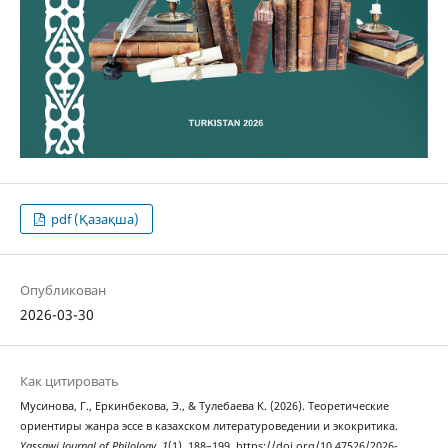
pdf (Қазақша)
Опубликован
2026-03-30
Как цитировать
Мусинова, Г., Еркинбекова, Э., & Тулебаева K. (2026). Теоретические
ориентиры жанра эссе в казахском литературоведении и экокритика.
Yassawi Journal of Philology
,
1
(1), 188–199. https://doi.org/10.47526/2026-