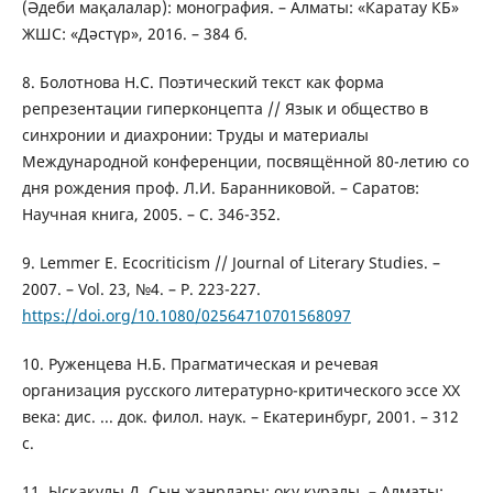
(Әдеби мақалалар): монография. – Алматы: «Каратау КБ»
ЖШС: «Дәстүр», 2016. – 384 б.
8. Болотнова Н.С. Поэтический текст как форма
репрезентации гиперконцепта // Язык и общество в
синхронии и диахронии: Труды и материалы
Международной конференции, посвящённой 80-летию со
дня рождения проф. Л.И. Баранниковой. – Саратов:
Научная книга, 2005. – С. 346-352.
9. Lemmer E. Ecocriticism // Journal of Literary Studies. –
2007. – Vol. 23, №4. – P. 223-227.
https://doi.org/10.1080/02564710701568097
10. Руженцева Н.Б. Прагматическая и речевая
организация русского литературно-критического эссе XX
века: дис. ... док. филол. наук. – Екатеринбург, 2001. – 312
с.
11. Ысқақұлы Д. Сын жанрлары: оқу құралы. – Алматы: