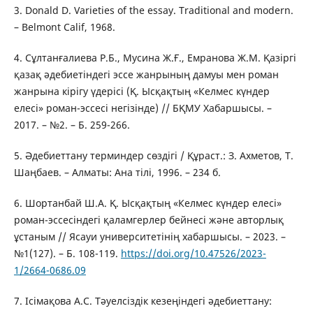
3. Donald D. Varieties of the essay. Traditional and modern.
– Belmont Calif, 1968.
4. Сұлтанғалиева Р.Б., Мусина Ж.Ғ., Емранова Ж.М. Қазіргі
қазақ әдебиетіндегі эссе жанрының дамуы мен роман
жанрына кірігу үдерісі (Қ. Ысқақтың «Келмес күндер
елесі» роман-эссесі негізінде) // БҚМУ Хабаршысы. –
2017. – №2. – Б. 259-266.
5. Әдебиеттану терминдер сөздігі / Құраст.: З. Ахметов, Т.
Шаңбаев. – Алматы: Ана тілі, 1996. – 234 б.
6. Шортанбай Ш.А. Қ. Ысқақтың «Келмес күндер елесі»
роман-эссесіндегі қаламгерлер бейнесі және авторлық
ұстаным // Ясауи университетінің хабаршысы. – 2023. –
№1(127). – Б. 108-119.
https://doi.org/10.47526/2023-
1/2664-0686.09
7. Ісімақова А.С. Тәуелсіздік кезеңіндегі әдебиеттану: