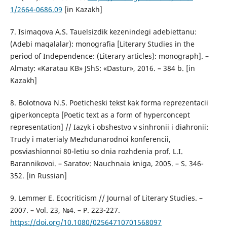
1/2664-0686.09
[in Kazakh]
7. Іsіmaqova A.S. Tauelsіzdіk kezenіndegі adebiettanu:
(Adebi maqalalar): monografia [Literary Studies in the
period of Independence: (Literary articles): monograph]. –
Almaty: «Karatau KB» JShS: «Dastur», 2016. – 384 b. [in
Kazakh]
8. Bolotnova N.S. Poeticheski tekst kak forma reprezentacii
giperkoncepta [Poetic text as a form of hyperconcept
representation] // Iazyk i obshestvo v sinhronii i diahronii:
Trudy i materialy Mezhdunarodnoi konferencii,
posviashionnoi 80-letiu so dnia rozhdenia prof. L.I.
Barannikovoi. – Saratov: Nauchnaia kniga, 2005. – S. 346-
352. [in Russian]
9. Lemmer E. Ecocriticism // Journal of Literary Studies. –
2007. – Vol. 23, №4. – P. 223-227.
https://doi.org/10.1080/02564710701568097