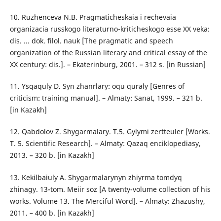
10. Ruzhenceva N.B. Pragmaticheskaia i rechevaia
organizacia russkogo literaturno-kriticheskogo esse XX veka:
dis. ... dok. filol. nauk [The pragmatic and speech
organization of the Russian literary and critical essay of the
XX century: dis.]. – Ekaterinburg, 2001. – 312 s. [in Russian]
11. Ysqaquly D. Syn zhanrlary: oqu quraly [Genres of
criticism: training manual]. – Almaty: Sanat, 1999. – 321 b.
[in Kazakh]
12. Qabdolov Z. Shygarmalary. T.5. Gylymi zertteuler [Works.
T. 5. Scientific Research]. – Almaty: Qazaq enciklopediasy,
2013. – 320 b. [in Kazakh]
13. Kekіlbaiuly A. Shygarmalarynyn zhiyrma tomdyq
zhinagy. 13-tom. Meiіr soz [A twenty-volume collection of his
works. Volume 13. The Merciful Word]. – Almaty: Zhazushy,
2011. – 400 b. [in Kazakh]