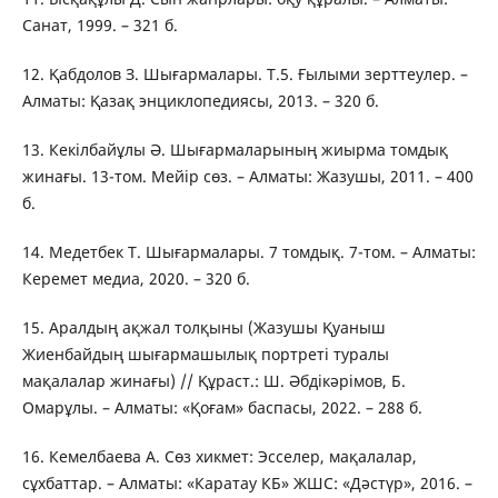
Санат, 1999. – 321 б.
12. Қабдолов З. Шығармалары. Т.5. Ғылыми зерттеулер. –
Алматы: Қазақ энциклопедиясы, 2013. – 320 б.
13. Кекілбайұлы Ә. Шығармаларының жиырма томдық
жинағы. 13-том. Мейір сөз. – Алматы: Жазушы, 2011. – 400
б.
14. Медетбек Т. Шығармалары. 7 томдық. 7-том. – Алматы:
Керемет медиа, 2020. – 320 б.
15. Аралдың ақжал толқыны (Жазушы Қуаныш
Жиенбайдың шығармашылық портреті туралы
мақалалар жинағы) // Құраст.: Ш. Әбдікәрімов, Б.
Омарұлы. – Алматы: «Қоғам» баспасы, 2022. – 288 б.
16. Кемелбаева А. Сөз хикмет: Эсселер, мақалалар,
сұхбаттар. – Алматы: «Каратау КБ» ЖШС: «Дәстүр», 2016. –