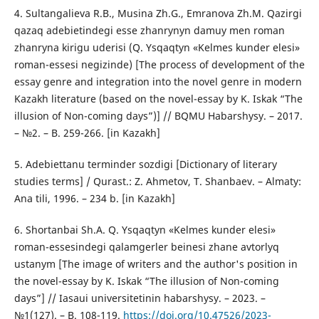
4. Sultangalieva R.B., Musina Zh.G., Emranova Zh.M. Qazіrgі
qazaq adebietіndegі esse zhanrynyn damuy men roman
zhanryna kіrіgu uderіsі (Q. Ysqaqtyn «Kelmes kunder elesі»
roman-essesі negіzіnde) [The process of development of the
essay genre and integration into the novel genre in modern
Kazakh literature (based on the novel-essay by K. Iskak “The
illusion of Non-coming days”)] // BQMU Habarshysy. – 2017.
– №2. – B. 259-266. [in Kazakh]
5. Adebiettanu terminder sozdіgі [Dictionary of literary
studies terms] / Qurast.: Z. Ahmetov, T. Shanbaev. – Almaty:
Ana tіlі, 1996. – 234 b. [in Kazakh]
6. Shortanbai Sh.A. Q. Ysqaqtyn «Kelmes kunder elesі»
roman-essesіndegі qalamgerler beinesі zhane avtorlyq
ustanym [The image of writers and the author's position in
the novel-essay by K. Iskak “The illusion of Non-coming
days”] // Iasaui universitetіnіn habarshysy. – 2023. –
№1(127). – B. 108-119.
https://doi.org/10.47526/2023-