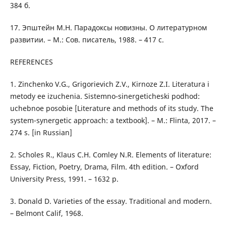
384 б.
17. Эпштейн М.Н. Парадоксы новизны. О литературном
развитии. – М.: Сов. писатель, 1988. – 417 с.
REFERENCES
1. Zinchenko V.G., Grigorievich Z.V., Kirnoze Z.I. Literatura i
metody ee izuchenia. Sistemno-sinergeticheski podhod:
uchebnoe posobie [Literature and methods of its study. The
system-synergetic approach: a textbook]. – M.: Flinta, 2017. –
274 s. [in Russian]
2. Scholes R., Klaus C.H. Comley N.R. Elements of literature:
Essay, Fiction, Poetry, Drama, Film. 4th edition. – Oxford
University Press, 1991. – 1632 p.
3. Donald D. Varieties of the essay. Traditional and modern.
– Belmont Calif, 1968.